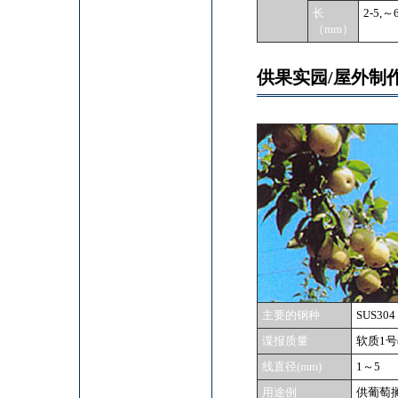
长
2-5,～
（mm）
供果实园/屋外制
主要的钢种
SUS304
谍报质量
软质1号(
线直径(mm)
1～5
用途例
供葡萄搁