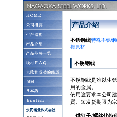
产品介绍
不锈钢线
|
特殊不锈钢
接原材
不锈钢线
不锈钢线是难以生锈,
用的金属。
依用途要求本公司建
質、短发货期限为
永冈钢业株式会社
供钉子/螺丝伏特