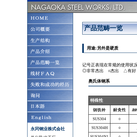
产品范畴一览
用途:另外是硬质
记号正表现在常规的使用状
◎非常杰出 ○杰出 △有好
奥氏体钢系
特殊性
SUS304
○
SUS304H
○
永冈钢业株式会社
SUS304N1
○