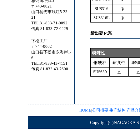
总公司/光工厂
〒743-0021
SUS316
◎
山口县光市浅江5-23-
21
SUS316L
◎
TEL.81-833-71-0092
传真.81-833-72-0229
析出硬化系
下松工厂
〒744-0002
山口县下松市东海岸1-
特殊性
6
TEL.81-833-43-4151
传真.81-833-43-7600
SUS630
△
△
HOME
|
公司概要
|
生产结构
|
产品介
Copyright(C)NAGAOKA STE