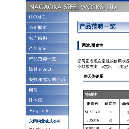
产品范畴一览
用途:耐食性
记号正表现在常规的使用状
◎非常杰出 ○杰出 △有好
奥氏体钢系
特殊性
SUS304H
○
SUS316
◎
永冈钢业株式会社
SUS316L
◎