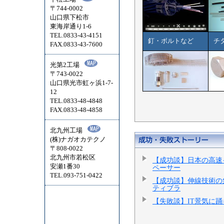
〒744-0002
山口県下松市
東海岸通り1-6
TEL.0833-43-4151
釘・ボルトなど
チ
FAX.0833-43-7600
光第2工場
〒743-0022
山口県光市虹ヶ浜1-7-
12
TEL.0833-48-4848
FAX.0833-48-4858
北九州工場
(株)ナガオカテクノ
〒808-0022
北九州市若松区
【成功談】日本の高速
安瀬1番30
ペーサー
TEL.093-751-0422
【成功談】伸線技術の
ティブラ
【失敗談】IT景気に