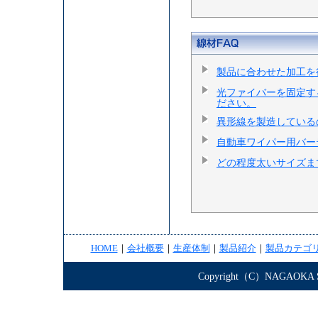
製品に合わせた加工を
光ファイバーを固定す
ださい。
異形線を製造している
自動車ワイパー用バー
どの程度太いサイズま
HOME
｜
会社概要
｜
生産体制
｜
製品紹介
｜
製品カテゴ
Copyright（C）NAGAOKA STE