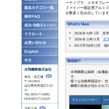
ーティブラ、メガネフレ
ファイバー固定用アルミ
を数多く生み出していま
2024(令 6)年 2
2020(令 2)年11月
北
2017(平29)年12
永岡鋼業株式会社
永岡鋼業は線材（金属線
す。
本社・光工場
様々な自動車部品や、光
〒743-0021
山口県光市浅江5-23-
鋼業の技術が活かされて
21
TEL.0833-71-0092
FAX.0833-72-0229
アルミスペーサー
バ
下松工場